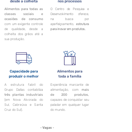
desde a colheita
nos processos
Alimentos para todas as
O Centro de Pesquisa e
classes sociais e
Desenvolvimento oferece,
ocasiões de consumo
na busca por
com um exigente controle
aperfeiçoamento,
estrutura
de qualidade, desde a
para inovar em produtos.
colheita dos grãos até a
sua produção.
Capacidade para
Alimentos para
produzir o melhor
toda a família
A estrutura fabril do
Experiência marcante de
Grupo Dallas contabiliza
alimentação, com
mais
três plantas industriais
de 200 produtos,
(em Nova Alvorada do
capazes de conquistar seu
Sul, Cabreúva e Santa
paladar em qualquer lugar
Cruz do Sul).
do mundo.
- Vagas -